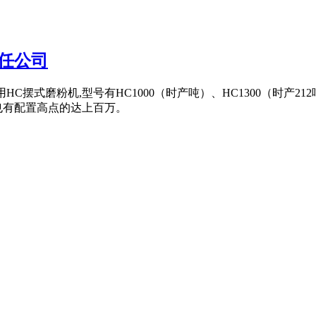
任公司
荐使用HC摆式磨粉机,型号有HC1000（时产吨）、HC1300（时产212
也有配置高点的达上百万。