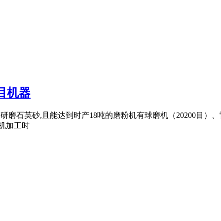
目机器
够研磨石英砂,且能达到时产18吨的磨粉机有球磨机（20200目）、雷
磨机加工时