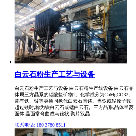
白云石粉生产工艺与设备
白云石粉生产工艺与设备 白云石粉生产线设备 白云石晶
体属三方晶系的碳酸盐矿物1。化学成分为CaMgCO32。
常有铁、锰等类质同象代白云石替镁。当铁或锰原子数
超过镁时,称为铁白云石或锰白云石。三方晶系,晶体呈菱
面体,晶面常弯曲成马鞍状,聚片双晶
联系电话: 180 3780 8511