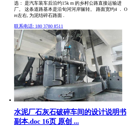
选： 是汽车装车后沿约15k m 的乡村公路直接运输进
厂。 这条道路基本是沿旬河河岸辗转。 路面宽约4 ． O
re左右, 为泥结碎石路面 .
联系电话: 180 3780 8511
水泥厂石灰石破碎车间的设计说明书
副本.doc 16页 原创 ...