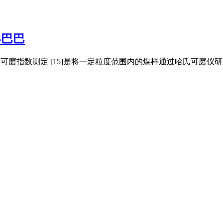
客巴巴
氏可磨指数测定 [15]是将一定粒度范围内的煤样通过哈氏可磨仪研磨 