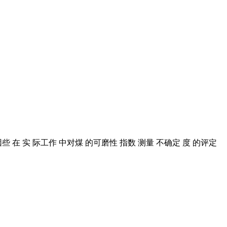
 到, 因些 在 实 际工作 中对煤 的可磨性 指数 测量 不确定 度 的评定