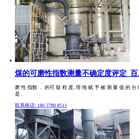
煤的可磨性指数测量不确定度评定_百
磨 性 指数 ． 的可 疑 程 度, 理 地 赋 予 被 测 量 值 的
是 .
联系电话: 180 3780 8511