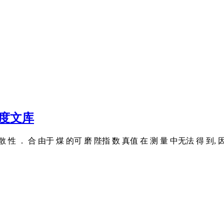
度文库
 分 散 性 ． 合 由于 煤 的可 磨 陛指 数 真值 在 测 量 中无法 得