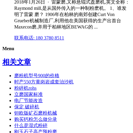
2018年1月26日 · 雷蒙磨,又称悬辊式盘磨机,英文全称：
Raymond mill,是从国外传入的一种制粉麽机。 1、谁发
明了雷蒙 磨？ 1906年在柏林的南郊创建Curt Von
Grueber机械制造厂,利用他在美国获得的生产出首台
Maxecon磨,并用于柏林地区BEWAG的 ...
联系电话: 180 3780 8511
Menu
相关文章
磨粉机型号900的价格
时产550方黄岗岩成套治沙机
粉碎机rohs
立磨国家标准
电厂节能改造
保定 破碎机
钽欧版矿石磨粉机械
购买钙粉怎么做分录
什么是湿式粉碎
刚玉石子高产预粉磨