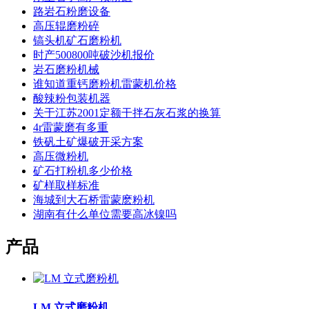
路岩石粉磨设备
高压辊磨粉碎
镐头机矿石磨粉机
时产500800吨破沙机报价
岩石磨粉机械
谁知道重钙磨粉机雷蒙机价格
酸辣粉包装机器
关于江苏2001定额干拌石灰石浆的换算
4r雷蒙磨有多重
铁矾土矿爆破开采方案
高压微粉机
矿石打粉机多少价格
矿样取样标准
海城到大石桥雷蒙麽粉机
湖南有什么单位需要高冰镍吗
产品
LM 立式磨粉机