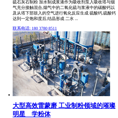
硫石灰石制粉 加水制成浆液作为吸收剂泵入吸收塔与烟
气充分接触混合,烟气中的二氧化硫与浆液中的碳酸钙以
及从塔下部鼓入的空气进行氧化反应生成 硫酸钙,硫酸钙
达到一定饱和度后,结晶形成 二水 ...
联系电话: 180 3780 8511
大型高效雷蒙磨 工业制粉领域的璀璨
明星 _ 学粉体