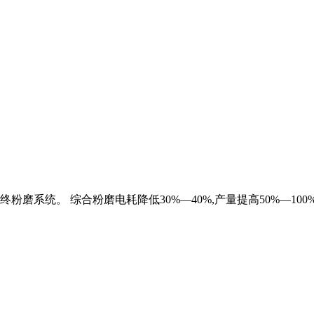
磨系统。 综合粉磨电耗降低30%—40%,产量提高50%—10