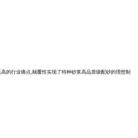
能耗高的行业痛点,颠覆性实现了特种砂浆高品质级配砂的理想制