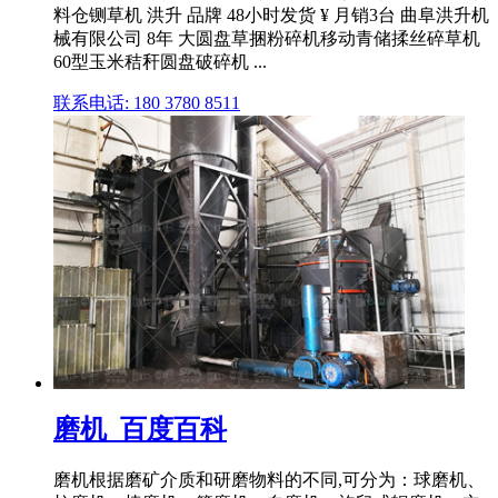
料仓铡草机 洪升 品牌 48小时发货 ¥ 月销3台 曲阜洪升机
械有限公司 8年 大圆盘草捆粉碎机移动青储揉丝碎草机
60型玉米秸秆圆盘破碎机 ...
联系电话: 180 3780 8511
磨机_百度百科
磨机根据磨矿介质和研磨物料的不同,可分为：球磨机、