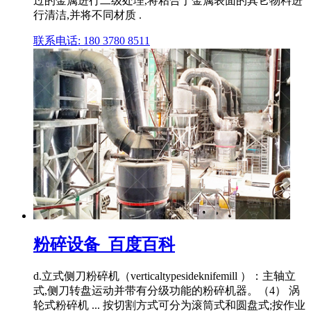
过的金属进行二级处理,将粘合于金属表面的其它物料进
行清洁,并将不同材质 .
联系电话: 180 3780 8511
粉碎设备_百度百科
d.立式侧刀粉碎机（verticaltypesideknifemill ）：主轴立
式,侧刀转盘运动并带有分级功能的粉碎机器。（4） 涡
轮式粉碎机 ... 按切割方式可分为滚筒式和圆盘式;按作业