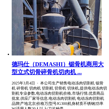
德玛仕（DEMASHI）锯骨机商用大
型立式切骨碎骨机切肉机 ...
2025年3月4日 · 本公司生产销售电动冻肉切割机 锯骨
机 碎骨机 切肉机 切割机 切骨机 切块机,提供电动冻肉切
割机专业参数,电动冻肉切割机价格,市场行情,优质商品
批发,供应厂家等信息.电动冻肉切割机 电动冻肉切割机
品牌|产地北京|价格万|型号JG300|机身材质不锈钢|功率
W|适用人数20人以上|刀片种类 ...