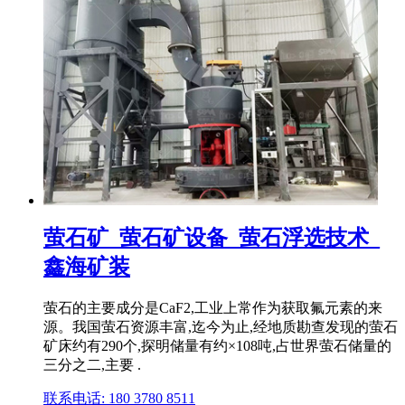
萤石矿_萤石矿设备_萤石浮选技术_
鑫海矿装
萤石的主要成分是CaF2,工业上常作为获取氟元素的来
源。我国萤石资源丰富,迄今为止,经地质勘查发现的萤石
矿床约有290个,探明储量有约×108吨,占世界萤石储量的
三分之二,主要 .
联系电话: 180 3780 8511