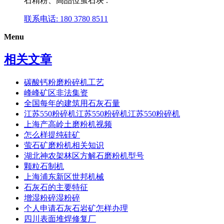
石精粉、高品位萤石块 .
联系电话: 180 3780 8511
Menu
相关文章
碳酸钙粉磨粉碎机工艺
峰峰矿区非法集资
全国每年的建筑用石灰石量
江苏550粉碎机江苏550粉碎机江苏550粉碎机
上海产高岭土磨粉机视频
怎么样提纯硅矿
萤石矿磨粉机相关知识
湖北神农架林区方解石磨粉机型号
颗粒石制机
上海浦东新区世邦机械
石灰石的主要特征
增湿粉碎湿粉碎
个人申请石灰石岩矿怎样办理
四川表面堆焊修复厂