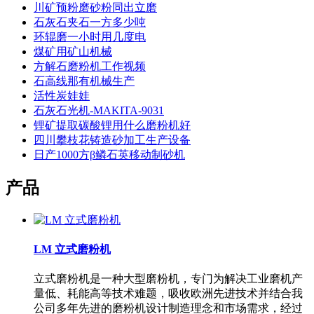
川矿预粉磨砂粉同出立磨
石灰石夹石一方多少吨
环辊磨一小时用几度电
煤矿用矿山机械
方解石磨粉机工作视频
石高线那有机械生产
活性炭娃娃
石灰石光机-MAKITA-9031
锂矿提取碳酸锂用什么磨粉机好
四川攀枝花铸造砂加工生产设备
日产1000方β鳞石英移动制砂机
产品
LM 立式磨粉机
立式磨粉机是一种大型磨粉机，专门为解决工业磨机产
量低、耗能高等技术难题，吸收欧洲先进技术并结合我
公司多年先进的磨粉机设计制造理念和市场需求，经过