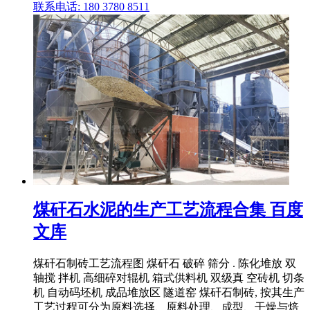
联系电话: 180 3780 8511
煤矸石水泥的生产工艺流程合集 百度
文库
煤矸石制砖工艺流程图 煤矸石 破碎 筛分 . 陈化堆放 双
轴搅 拌机 高细碎对辊机 箱式供料机 双级真 空砖机 切条
机 自动码坯机 成品堆放区 隧道窑 煤矸石制砖, 按其生产
工艺过程可分为原料选择、原料处理、成型、干燥与焙