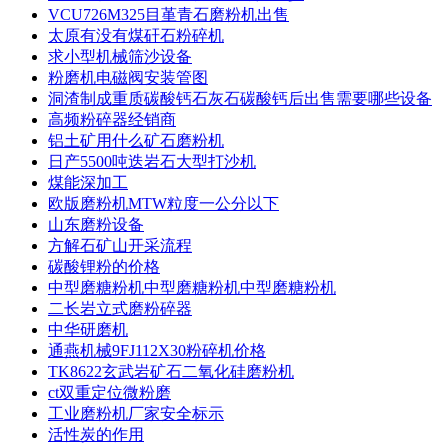
VCU726M325目堇青石磨粉机出售
太原有没有煤矸石粉碎机
求小型机械筛沙设备
粉磨机电磁阀安装管图
洞渣制成重质碳酸钙石灰石碳酸钙后出售需要哪些设备
高频粉碎器经销商
铝土矿用什么矿石磨粉机
日产5500吨迭岩石大型打沙机
煤能深加工
欧版磨粉机MTW粒度一公分以下
山东磨粉设备
方解石矿山开采流程
碳酸锂粉的价格
中型磨糖粉机中型磨糖粉机中型磨糖粉机
二长岩立式磨粉碎器
中华研磨机
通燕机械9FJ112X30粉碎机价格
TK8622玄武岩矿石二氧化硅磨粉机
ct双重定位微粉磨
工业磨粉机厂家安全标示
活性炭的作用