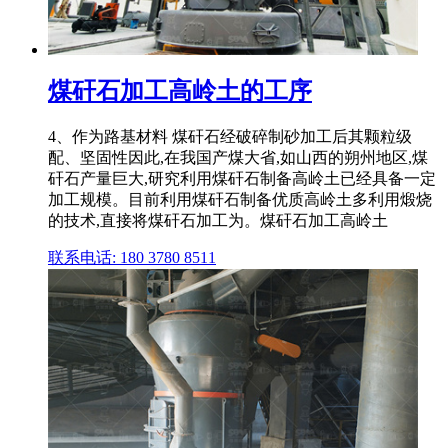
煤矸石加工高岭土的工序
4、作为路基材料 煤矸石经破碎制砂加工后其颗粒级
配、坚固性因此,在我国产煤大省,如山西的朔州地区,煤
矸石产量巨大,研究利用煤矸石制备高岭土已经具备一定
加工规模。目前利用煤矸石制备优质高岭土多利用煅烧
的技术,直接将煤矸石加工为。煤矸石加工高岭土
联系电话: 180 3780 8511