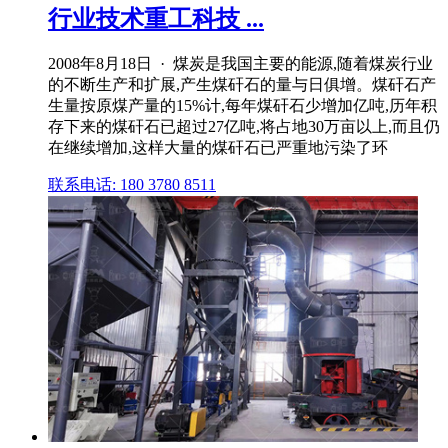
行业技术重工科技 ...
2008年8月18日 · 煤炭是我国主要的能源,随着煤炭行业
的不断生产和扩展,产生煤矸石的量与日俱增。煤矸石产
生量按原煤产量的15%计,每年煤矸石少增加亿吨,历年积
存下来的煤矸石已超过27亿吨,将占地30万亩以上,而且仍
在继续增加,这样大量的煤矸石已严重地污染了环
联系电话: 180 3780 8511