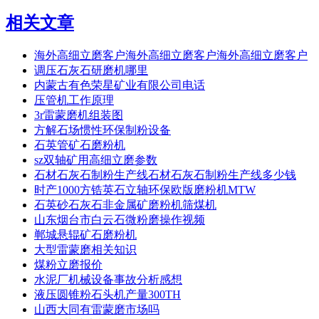
相关文章
海外高细立磨客户海外高细立磨客户海外高细立磨客户
调压石灰石研磨机哪里
内蒙古有色荣星矿业有限公司电话
压管机工作原理
3r雷蒙磨机组装图
方解石场惯性环保制粉设备
石英管矿石磨粉机
sz双轴矿用高细立磨参数
石材石灰石制粉生产线石材石灰石制粉生产线多少钱
时产1000方锆英石立轴环保欧版磨粉机MTW
石英砂石灰石非金属矿磨粉机筛煤机
山东烟台市白云石微粉磨操作视频
郸城悬辊矿石磨粉机
大型雷蒙磨相关知识
煤粉立磨报价
水泥厂机械设备事故分析感想
液压圆锥粉石头机产量300TH
山西大同有雷蒙磨市场吗