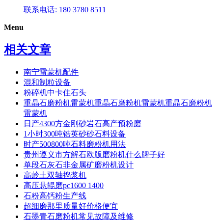
联系电话: 180 3780 8511
Menu
相关文章
南宁雷蒙机配件
混和制粒设备
粉碎机中卡住石头
重晶石磨粉机雷蒙机重晶石磨粉机雷蒙机重晶石磨粉机
雷蒙机
日产4300方金刚砂岩石高产预粉磨
1小时300吨锆英砂砂石料设备
时产500800吨石料磨粉机用法
贵州遵义市方解石欧版磨粉机什么牌子好
单段石灰石非金属矿磨粉机设计
高岭土双轴捣浆机
高压悬辊磨pc1600 1400
石粉高钙粉生产线
超细磨那里质量好价格便宜
石墨青石磨粉机常见故障及维修