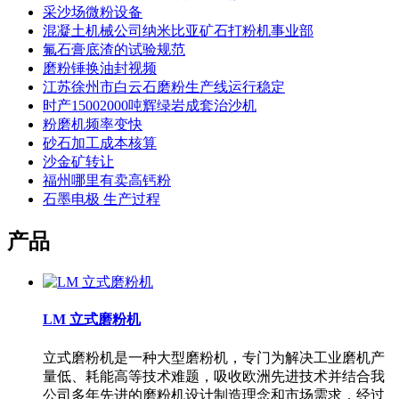
采沙场微粉设备
混凝土机械公司纳米比亚矿石打粉机事业部
氟石膏底渣的试验规范
磨粉锤换油封视频
江苏徐州市白云石磨粉生产线运行稳定
时产15002000吨辉绿岩成套治沙机
粉磨机频率变快
砂石加工成本核算
沙金矿转让
福州哪里有卖高钙粉
石墨电极 生产过程
产品
LM 立式磨粉机
立式磨粉机是一种大型磨粉机，专门为解决工业磨机产
量低、耗能高等技术难题，吸收欧洲先进技术并结合我
公司多年先进的磨粉机设计制造理念和市场需求，经过