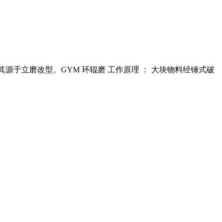
其源于立磨改型。GYM 环辊磨 工作原理 ： 大块物料经锤式破