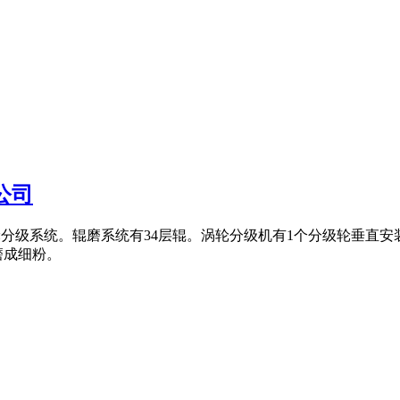
公司
部为涡轮分级系统。辊磨系统有34层辊。涡轮分级机有1个分级轮垂直
磨成细粉。