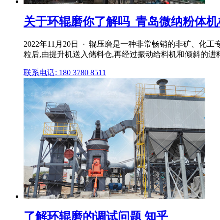
关于环辊磨你了解吗_青岛微纳粉体机
2022年11月20日 · 辊压磨是一种非常畅销的非矿
粒后,由提升机送入储料仓,再经过振动给料机和倾斜的进
联系电话: 180 3780 8511
了解环辊磨的调试问题 知乎