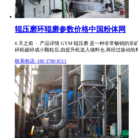
辊压磨环辊磨参数价格中国粉体网
6 天之前 · 产品详情 GYM 辊压磨 是一种非常畅销
碎机破碎成小颗粒后,由提升机送入储料仓,再经过振动给料
联系电话: 180 3780 8511