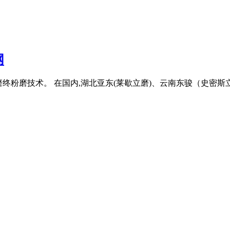
网
泥立磨终粉磨技术。 在国内,湖北亚东(莱歇立磨)、云南东骏（史密