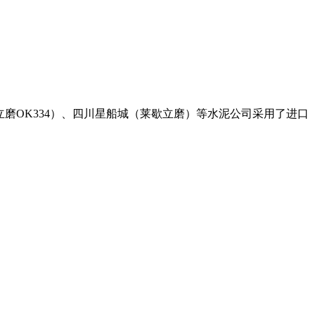
斯立磨OK334）、四川星船城（莱歇立磨）等水泥公司采用了进口