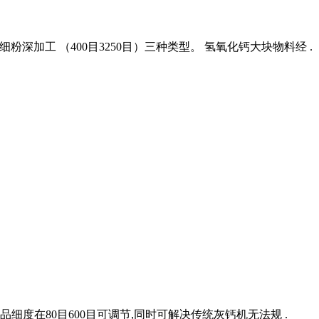
 超细粉深加工 （400目3250目）三种类型。 氢氧化钙大块物料经 .
品细度在80目600目可调节,同时可解决传统灰钙机无法规 .