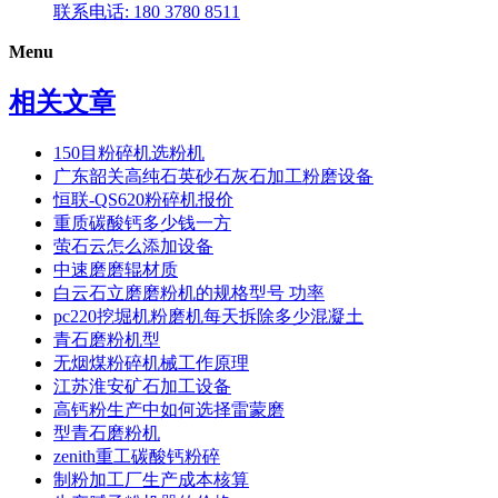
联系电话: 180 3780 8511
Menu
相关文章
150目粉碎机选粉机
广东韶关高纯石英砂石灰石加工粉磨设备
恒联-QS620粉碎机报价
重质碳酸钙多少钱一方
萤石云怎么添加设备
中速磨磨辊材质
白云石立磨磨粉机的规格型号 功率
pc220挖堀机粉磨机每天拆除多少混凝土
青石磨粉机型
无烟煤粉碎机械工作原理
江苏淮安矿石加工设备
高钙粉生产中如何选择雷蒙磨
型青石磨粉机
zenith重工碳酸钙粉碎
制粉加工厂生产成本核算