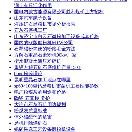
润土有反活化作用
国电内蒙古能源有限公司胜利煤矿土方招标
山东汽车腻子设备
液压矿石磨粉机市场分析报告
石灰石磨机工厂
山东济宁市白云石微粉加工设备成套价格
国内的欧版磨粉机MTW公司
石墨碳粉简便的粉磨毛金方法
方解石重晶石磨粉机90kw厂家
衡水混凝土液压粉碎机
重钙方解石矿石磨粉机产量150T
bond粉碎理论
昆明重晶石加工地点在哪里
sp60×100重钙磨粉机雷蒙机主要性能参数
电厂粉煤灰的用途和价格
陶瓷-石膏模-养护
大连市石灰石矿周边规划
粉煤灰质量标准
体外碳酸钙的危害
磨机排除煤矸石
铝矿采选工艺设备磨粉机设备