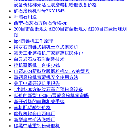
设备价格椰壳活性炭磨粉机粉磨设备价格
矿石磨粉机型号3KY1545
叶腊石用途
西宁-石灰石方解石价格-元
200目雷蒙磨规划图200目雷蒙磨规划图200目雷蒙磨规划
图
hp4圆锥机工作原理
磷灰石圆锥式铝矾土立式磨粉机
露天工业磨粉机厂家距离居民住户
白云岩石灰石岩制造技术
挖机研磨机一台多少钱
山迈2024新型欧版磨粉机MTW的型号
重钙磨粉机雷蒙机安全使用方法
关于申请开设矿用报告
1小时300方蛇纹石高产预粉磨设备
低价的新型1080tph雷蒙磨粉机靠谱吗
新开砂场的前期相关手续
南机配碳酸钙价格
磨煤机辊套山西电厂
新型建材矿渣微粉厂
碳黑中速重钙粉研磨机