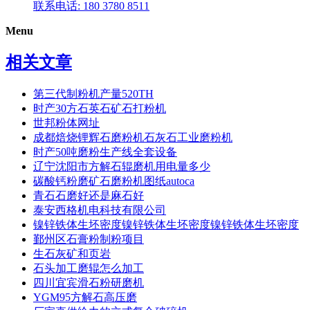
联系电话: 180 3780 8511
Menu
相关文章
第三代制粉机产量520TH
时产30方石英石矿石打粉机
世邦粉体网址
成都焙烧锂辉石磨粉机石灰石工业磨粉机
时产50吨磨粉生产线全套设备
辽宁沈阳市方解石辊磨机用电量多少
碳酸钙粉磨矿石磨粉机图纸autoca
青石石磨好还是麻石好
泰安西格机电科技有限公司
镍锌铁体生坯密度镍锌铁体生坯密度镍锌铁体生坯密度
鄞州区石膏粉制粉项目
生石灰矿和页岩
石头加工磨辊怎么加工
四川宜宾滑石粉研磨机
YGM95方解石高压磨