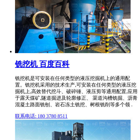
铣挖机 百度百科
铣挖机是可安装在任何类型的液压挖掘机上的通用配
置。铣挖机采用的技术生产,可安装在任何类型的液压挖
掘机上,高效替代挖斗、破碎锤、液压剪等通用配置,应用
于露天煤矿,隧道掘进及轮廓修正、 渠道沟槽铣掘、沥青
混凝土路面铣刨、岩石冻土铣挖、树根铣削等多个领 .
联系电话: 180 3780 8511