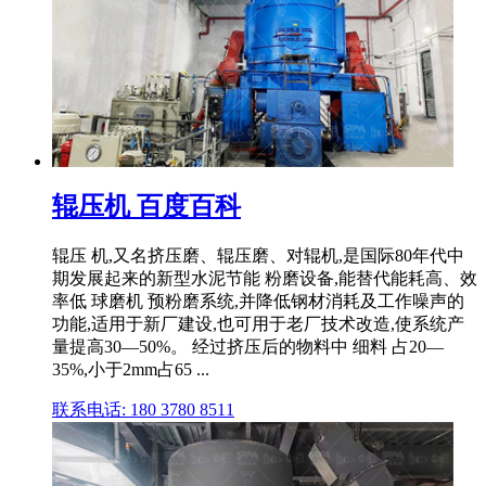
辊压机 百度百科
辊压 机,又名挤压磨、辊压磨、对辊机,是国际80年代中
期发展起来的新型水泥节能 粉磨设备,能替代能耗高、效
率低 球磨机 预粉磨系统,并降低钢材消耗及工作噪声的
功能,适用于新厂建设,也可用于老厂技术改造,使系统产
量提高30—50%。 经过挤压后的物料中 细料 占20—
35%,小于2mm占65 ...
联系电话: 180 3780 8511