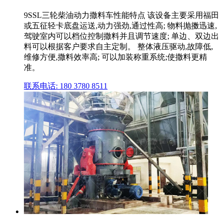
9SSL三轮柴油动力撒料车性能特点 该设备主要采用福田
或五征轻卡底盘运送,动力强劲,通过性高; 物料抛擞迅速,
驾驶室内可以档位控制撒料并且调节速度; 单边、双边出
料可以根据客户要求自主定制。 整体液压驱动,故障低,
维修方便,撒料效率高; 可以加装称重系统;使撒料更精
准。
联系电话: 180 3780 8511