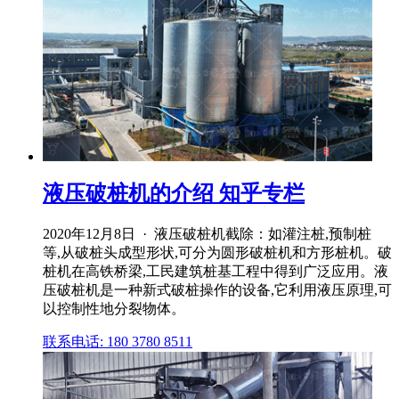
液压破桩机的介绍 知乎专栏
2020年12月8日 · 液压破桩机截除：如灌注桩,预制桩
等,从破桩头成型形状,可分为圆形破桩机和方形桩机。破
桩机在高铁桥梁,工民建筑桩基工程中得到广泛应用。液
压破桩机是一种新式破桩操作的设备,它利用液压原理,可
以控制性地分裂物体。
联系电话: 180 3780 8511