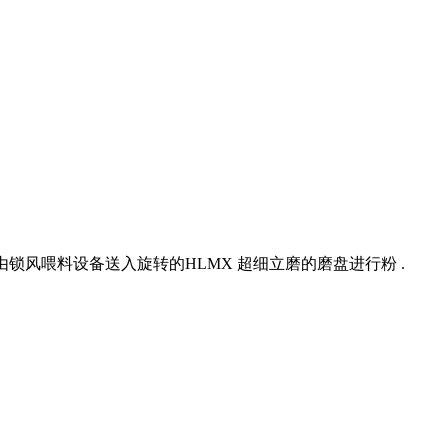
再由锁风喂料设备送入旋转的HLMX 超细立磨的磨盘进行粉 .