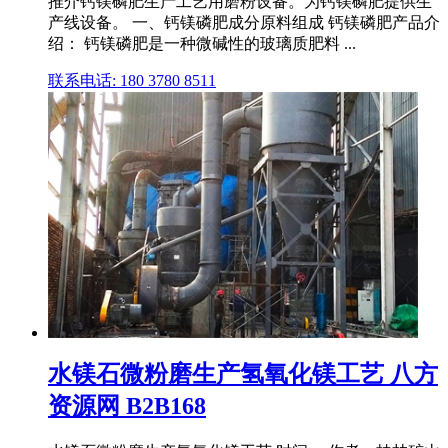
推介钙镁磷肥生产工艺用磨粉设备。为钙镁磷肥提供生
产线设备。 一、钙镁磷肥成分原料组成 钙镁磷肥产品介
绍： 钙镁磷肥是一种微碱性的玻璃质肥料 ...
联系电话: 180 3780 8511
水镁石微粉磨生产氢氧化镁工艺 八方
资源网 B2B168