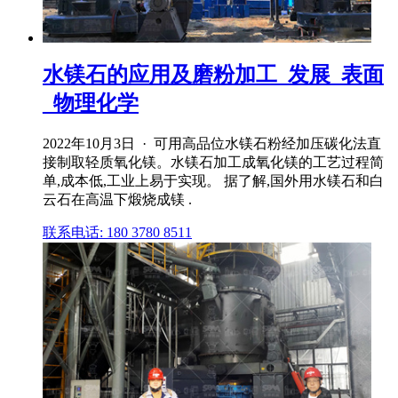
水镁石的应用及磨粉加工_发展_表面
_物理化学
2022年10月3日 · 可用高品位水镁石粉经加压碳化法直
接制取轻质氧化镁。水镁石加工成氧化镁的工艺过程简
单,成本低,工业上易于实现。 据了解,国外用水镁石和白
云石在高温下煅烧成镁 .
联系电话: 180 3780 8511