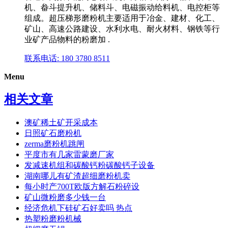
机、畚斗提升机、储料斗、电磁振动给料机、电控柜等
组成。超压梯形磨粉机主要适用于冶金、建材、化工、
矿山、高速公路建设、水利水电、耐火材料、钢铁等行
业矿产品物料的粉磨加 .
联系电话: 180 3780 8511
Menu
相关文章
澳矿稀土矿开采成本
日照矿石磨粉机
zerma磨粉机跳闸
平度市有几家雷蒙磨厂家
发减速机组和碳酸钙粉碳酸钙子设备
湖南哪儿有矿渣超细磨粉机卖
每小时产700T欧版方解石粉碎设
矿山微粉磨多少钱一台
经济危机下硅矿石好卖吗 热点
热塑粉磨粉机械