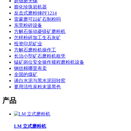
超细磨无锡
膨化珍珠岩机器
反击式磨粉锤PF1214
雷蒙磨可以矿石制粉吗
东莞粉碎设备
方解石振动菱镁矿磨粉机
怎样粉碎加工生石灰矿
投资印尼矿业
方解石磨粉机操作工
长治小型矿石磨粉机租凭
锰矿岗位安全操作规程磨粉机设备
钢丝棉哪里有卖
全国的煤矿
谈白水泥与黑水泥回转窑
要用活性炭粉末退黑色
产品
LM 立式磨粉机