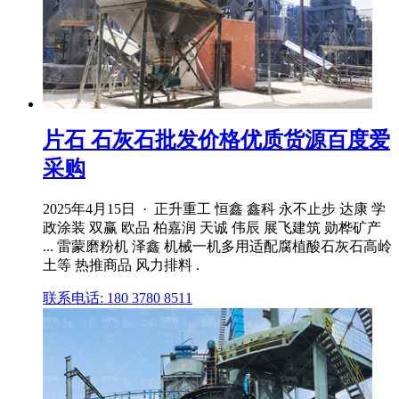
片石 石灰石批发价格优质货源百度爱
采购
2025年4月15日 · 正升重工 恒鑫 鑫科 永不止步 达康 学
政涂装 双赢 欧品 柏嘉润 天诚 伟辰 展飞建筑 勋桦矿产
... 雷蒙磨粉机 泽鑫 机械一机多用适配腐植酸石灰石高岭
土等 热推商品 风力排料 .
联系电话: 180 3780 8511