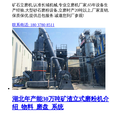
矿石立磨机,认准长城机械,专业立磨机厂家,65年设备生
产经验,大型砂石磨粉设备,立磨时产20吨以上,厂家直销,
保质保优,提供总包服务.诚邀您到厂参观!
联系电话: 180 3780 8511
湖北年产能30万吨矿渣立式磨粉机介
绍_物料_磨盘_系统