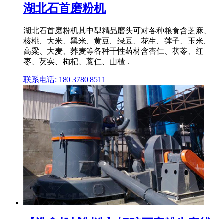
湖北石首磨粉机
湖北石首磨粉机其中型精品磨头可对各种粮食含芝麻、
核桃、大米、黑米、黄豆、绿豆、花生、莲子、玉米、
高粱、大麦、荞麦等各种干性药材含杏仁、茯苓、红
枣、芡实、枸杞、薏仁、山楂 .
联系电话: 180 3780 8511