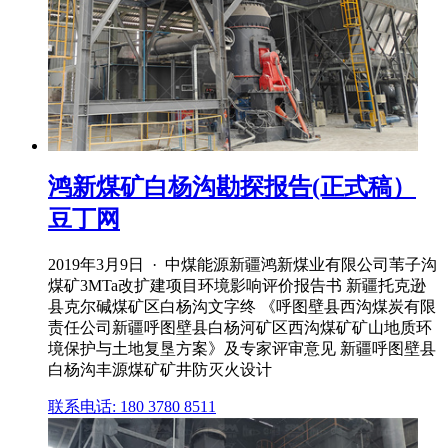
鸿新煤矿白杨沟勘探报告(正式稿）
豆丁网
2019年3月9日 · 中煤能源新疆鸿新煤业有限公司苇子沟
煤矿3MTa改扩建项目环境影响评价报告书 新疆托克逊
县克尔碱煤矿区白杨沟文字终 《呼图壁县西沟煤炭有限
责任公司新疆呼图壁县白杨河矿区西沟煤矿矿山地质环
境保护与土地复垦方案》及专家评审意见 新疆呼图壁县
白杨沟丰源煤矿矿井防灭火设计
联系电话: 180 3780 8511