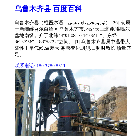
乌鲁木齐县 百度百科
乌鲁木齐县（维吾尔语：ئۈرۈمچى ناھىيىسى） [26],隶属
于新疆维吾尔自治区 乌鲁木齐市,地处天山北麓,准噶尔
盆地南缘。介于北纬43°01'08"～44°06′11″、东经
86°37′56″～88°58′22″之间。 [1] 乌鲁木齐县属中温带大
陆性干旱气候,温差大,寒暑变化剧烈,日照时数长,热量充
足。
联系电话: 180 3780 8511