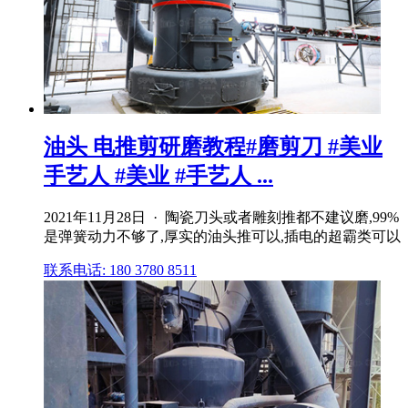
油头 电推剪研磨教程#磨剪刀 #美业
手艺人 #美业 #手艺人 ...
2021年11月28日 · 陶瓷刀头或者雕刻推都不建议磨,99%
是弹簧动力不够了,厚实的油头推可以,插电的超霸类可以
联系电话: 180 3780 8511