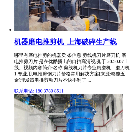
机器磨电推剪机_上海破碎生产线
哪里有磨电推剪的机器卖 条信息 剪线机刀片磨刀机 磨
电推剪刀片 是在优酷播出的自拍高清视频,于 20:50:07上
线。视频内容简介:名称:剪线机刀片专业精磨机、磨刀机
1.专业用,电推剪钢刀片价格常用解决方案[来源:赣能五
金]理发器电推剪动刀片不快不利了 ...
联系电话: 180 3780 8511