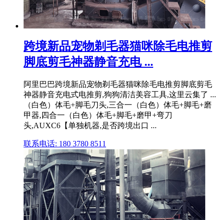
跨境新品宠物剃毛器猫咪除毛电推剪
脚底剪毛神器静音充电 ...
阿里巴巴跨境新品宠物剃毛器猫咪除毛电推剪脚底剪毛
神器静音充电式电推剪,狗狗清洁美容工具,这里云集了 ...
（白色）体毛+脚毛刀头,三合一（白色）体毛+脚毛+磨
甲器,四合一（白色）体毛+脚毛+磨甲+弯刀
头,AUXC6【单独机器,是否跨境出口 ...
联系电话: 180 3780 8511