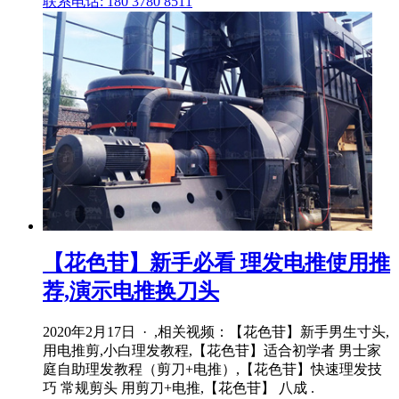
联系电话: 180 3780 8511
【花色苷】新手必看 理发电推使用推
荐,演示电推换刀头
2020年2月17日 · ,相关视频：【花色苷】新手男生寸头,
用电推剪,小白理发教程,【花色苷】适合初学者 男士家
庭自助理发教程（剪刀+电推）,【花色苷】快速理发技
巧 常规剪头 用剪刀+电推,【花色苷】 八成 .