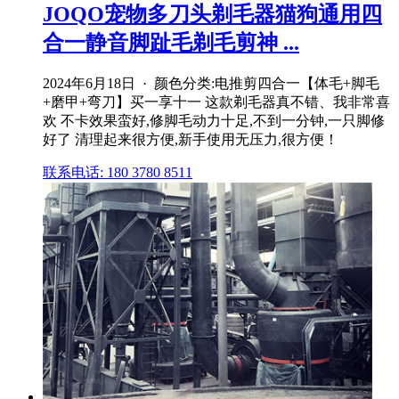
JOQO宠物多刀头剃毛器猫狗通用四
合一静音脚趾毛剃毛剪神 ...
2024年6月18日 · 颜色分类:电推剪四合一【体毛+脚毛
+磨甲+弯刀】买一享十一 这款剃毛器真不错、我非常喜
欢 不卡效果蛮好,修脚毛动力十足,不到一分钟,一只脚修
好了 清理起来很方便,新手使用无压力,很方便！
联系电话: 180 3780 8511