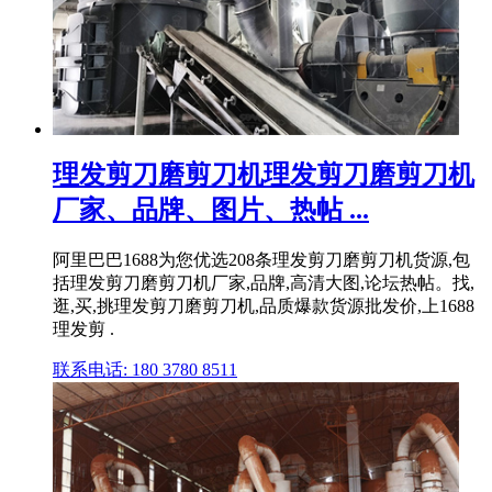
理发剪刀磨剪刀机理发剪刀磨剪刀机
厂家、品牌、图片、热帖 ...
阿里巴巴1688为您优选208条理发剪刀磨剪刀机货源,包
括理发剪刀磨剪刀机厂家,品牌,高清大图,论坛热帖。找,
逛,买,挑理发剪刀磨剪刀机,品质爆款货源批发价,上1688
理发剪 .
联系电话: 180 3780 8511