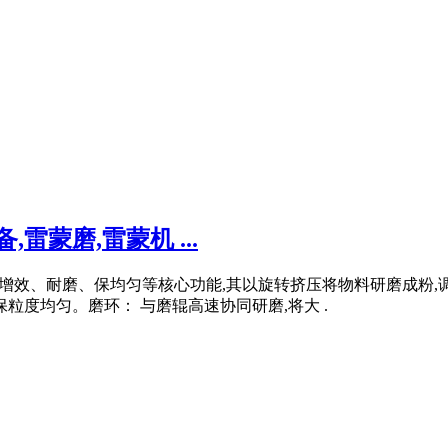
雷蒙磨,雷蒙机 ...
度、增效、耐磨、保均匀等核心功能,其以旋转挤压将物料研磨成粉
粒度均匀。磨环： 与磨辊高速协同研磨,将大 .