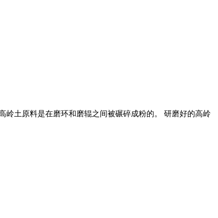
磨辊,高岭土原料是在磨环和磨辊之间被碾碎成粉的。 研磨好的高岭