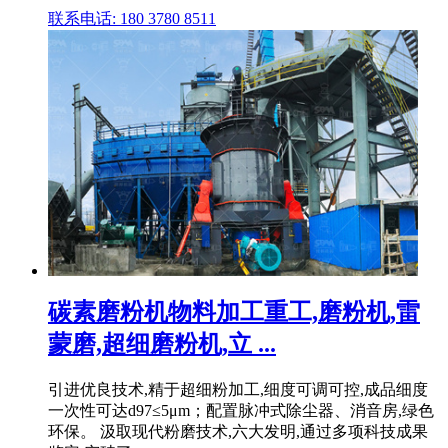
联系电话: 180 3780 8511
碳素磨粉机物料加工重工,磨粉机,雷
蒙磨,超细磨粉机,立 ...
引进优良技术,精于超细粉加工,细度可调可控,成品细度
一次性可达d97≤5μm；配置脉冲式除尘器、消音房,绿色
环保。 汲取现代粉磨技术,六大发明,通过多项科技成果