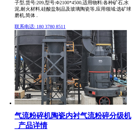
子型,货号:209,型号:Φ2100*4500,适用物料:各种矿石,水
泥,耐火材料,硅酸盐制品及玻璃陶瓷等,应用领域:选矿球
磨机,简体 .
联系电话: 180 3780 8511
气流粉碎机陶瓷内衬气流粉碎分级机
_产品详情