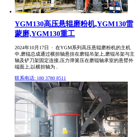
YGM130高压悬辊磨粉机,YGM130雷
蒙磨,YGM130重工
2024年10月17日 · 在YGM系列高压悬辊磨粉机的主机
中,磨辊总成通过横担轴悬挂在磨辊吊架上,磨辊吊架与主
轴及铲刀架固定连接,压力弹簧压在磨辊轴承室的悬臂外
端面上,以横担轴为 .
联系电话: 180 3780 8511