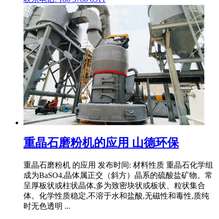
重晶石磨粉机的应用 山德环保
重晶石磨粉机 的应用 发布时间: 材料性质 重晶石化学组
成为BaSO4,晶体属正交（斜方）晶系的硫酸盐矿物。常
呈厚板状或柱状晶体,多为致密块状或板状、粒状集合
体。化学性质稳定,不溶于水和盐酸,无磁性和毒性,质纯
时无色透明 ...