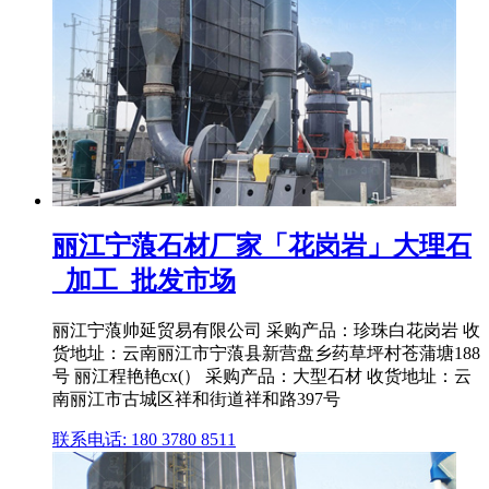
丽江宁蒗石材厂家「花岗岩」大理石
_加工_批发市场
丽江宁蒗帅延贸易有限公司 采购产品：珍珠白花岗岩 收
货地址：云南丽江市宁蒗县新营盘乡药草坪村苍蒲塘188
号 丽江程艳艳cx(） 采购产品：大型石材 收货地址：云
南丽江市古城区祥和街道祥和路397号
联系电话: 180 3780 8511