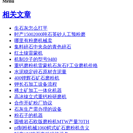
Menu
相关文章
生石灰怎么打平
时产15002000吨石英砂人工预粉磨
哪里有粉磨机械卖
集料碎石中夹杂的青色碎石
红土镍雷蒙机
机制沙子的型号9480
重钙磨粉机雷蒙机石灰石F工业磨机价格
水泥稳定碎石原材含泥量
400锂辉石矿石磨粉机
钾长石加工设备流程
稀土矿加工一体化机器
高冰镍立式重钙粉研磨机
合作开矿粉厂协议
石灰生产需办理的设备
粉石子的机器
圆锥岩石欧版磨粉机MTW产量70TH
pf制粉机械1060鳄式矿石磨粉机含义