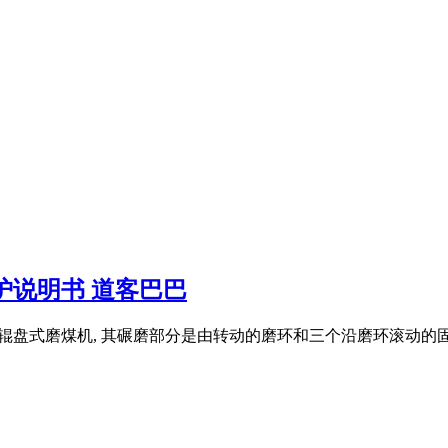
护说明书 道客巴巴
是一种中速辊盘式磨煤机, 其碾磨部分是由转动的磨环和三个沿磨环