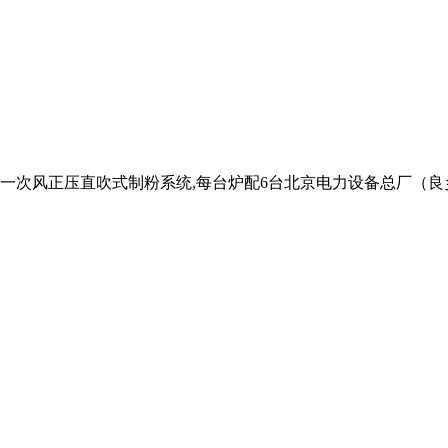
风正压直吹式制粉系统,每台炉配6台北京电力设备总厂（良乡）生