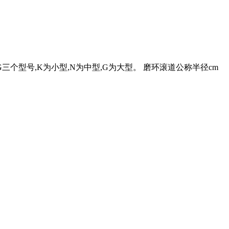
NG三个型号,K为小型,N为中型,G为大型。 磨环滚道公称半径cm