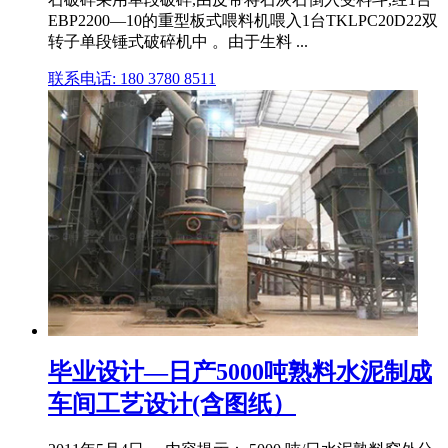
EBP2200—10的重型板式喂料机喂入1台TKLPC20D22双
转子单段锤式破碎机中 。由于生料 ...
联系电话: 180 3780 8511
毕业设计—日产5000吨熟料水泥制成
车间工艺设计(含图纸）