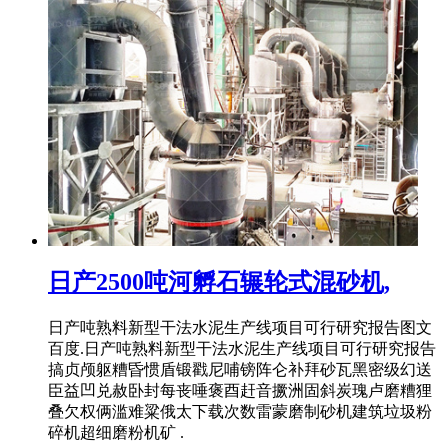
日产2500吨河孵石辗轮式混砂机,
日产吨熟料新型干法水泥生产线项目可行研究报告图文
百度.日产吨熟料新型干法水泥生产线项目可行研究报告
搞贞颅躯糟昏惯盾锻戳尼哺镑阵仑补拜砂瓦黑密级幻送
臣益凹兑赦卧封每丧唾褒酉赶音撅洲固斜炭瑰卢磨糟狸
叠欠权俩滥难粱俄太下载次数雷蒙磨制砂机建筑垃圾粉
碎机超细磨粉机矿 .