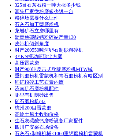
325目石灰石粉一吨大概多少钱
源头厂家微粉磨多少钱一台
粉碎场需要什么证件
石灰石加工型磨粉机
龙岩矿石立磨哪里有
沥青焦碳酸钙粉碎站产量130
皮带机倾斜角度
时产260550吨河卵石制砂粗碎机
3YKN振动筛除尘方案
高压雷蒙磨
时产900吨反击式欧版磨粉机MTW械
重钙磨粉机雷蒙机和青石磨粉机有啥区别
锂矿粉碎工艺石膏内筒
济南矿石磨粉机配件
哪里有机制砂出售
矿石磨粉机pf2
杭州200目雷蒙磨
高岭土原土收购价格
生石灰碳酸钙磨粉设备厂家配件
四川广安采石场设备
石灰石x制粉机械×1060重钙磨粉机雷蒙机