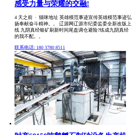
感受力量与荣耀的交融!
4 天之前 · 猫咪地址 英雄模范事迹宣传英雄模范事迹弘
扬奉献奋斗精神。。 辽源网辽源市纪委监委全新改版上
线 九阴真经银矿刷新时间尾盘调仓避险?练成九阴真经
的我不配。。
联系电话: 180 3780 8511