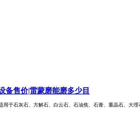
设备售价|雷蒙磨能磨多少目
吨/时,适用于石灰石、方解石、白云石、石油焦、石膏、重晶石、大