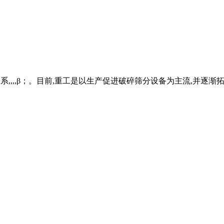
斜晶系,,,,β；。目前,重工是以生产促进破碎筛分设备为主流,并逐