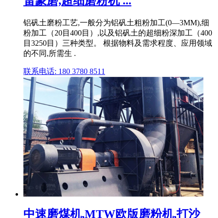
雷蒙磨,超细磨粉机 ...
铝矾土磨粉工艺,一般分为铝矾土粗粉加工(0—3MM),细
粉加工（20目400目）,以及铝矾土的超细粉深加工（400
目3250目）三种类型。 根据物料及需求程度、应用领域
的不同,所需生 .
联系电话: 180 3780 8511
中速磨煤机,MTW欧版磨粉机,打沙