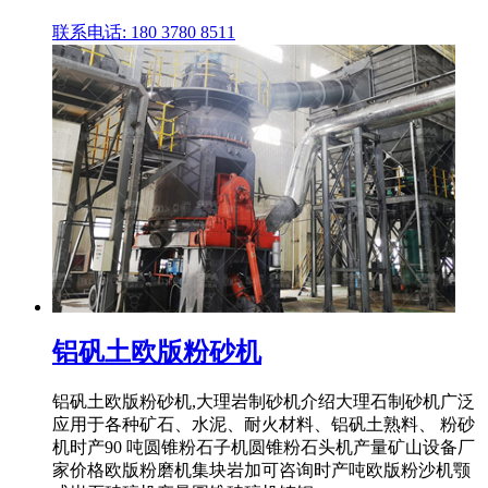
联系电话: 180 3780 8511
铝矾土欧版粉砂机
铝矾土欧版粉砂机,大理岩制砂机介绍大理石制砂机广泛
应用于各种矿石、水泥、耐火材料、铝矾土熟料、 粉砂
机时产90 吨圆锥粉石子机圆锥粉石头机产量矿山设备厂
家价格欧版粉磨机集块岩加可咨询时产吨欧版粉沙机颚