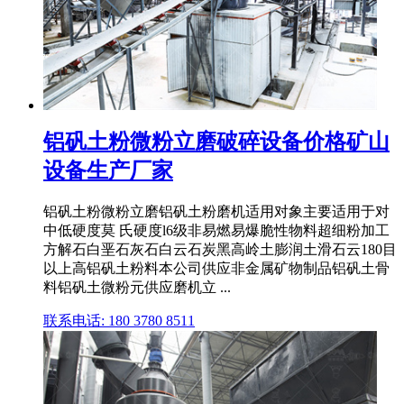
铝矾土粉微粉立磨破碎设备价格矿山
设备生产厂家
铝矾土粉微粉立磨铝矾土粉磨机适用对象主要适用于对
中低硬度莫 氏硬度l6级非易燃易爆脆性物料超细粉加工
方解石白垩石灰石白云石炭黑高岭土膨润土滑石云180目
以上高铝矾土粉料本公司供应非金属矿物制品铝矾土骨
料铝矾土微粉元供应磨机立 ...
联系电话: 180 3780 8511