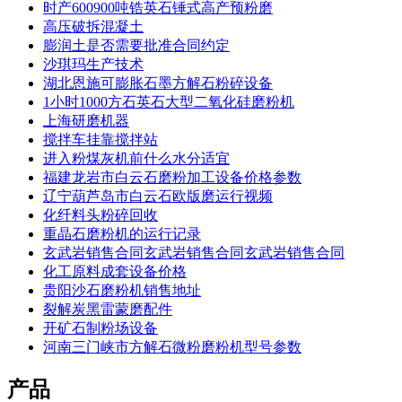
时产600900吨锆英石锤式高产预粉磨
高压破拆混凝土
膨润土是否需要批准合同约定
沙琪玛生产技术
湖北恩施可膨胀石墨方解石粉碎设备
1小时1000方石英石大型二氧化硅磨粉机
上海研磨机器
搅拌车挂靠搅拌站
进入粉煤灰机前什么水分适宜
福建龙岩市白云石磨粉加工设备价格参数
辽宁葫芦岛市白云石欧版磨运行视频
化纤料头粉碎回收
重晶石磨粉机的运行记录
玄武岩销售合同玄武岩销售合同玄武岩销售合同
化工原料成套设备价格
贵阳沙石磨粉机销售地址
裂解炭黑雷蒙磨配件
开矿石制粉场设备
河南三门峡市方解石微粉磨粉机型号参数
产品