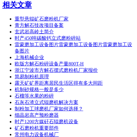
相关文章
重型悬辊矿石磨粉机厂家
青方解石技改项目备案
玄武岩高岭土简介
时产450吨碳酸钙立式磨粉碎站
雷蒙磨加工设备图片雷蒙磨加工设备图片雷蒙磨加工设
备图片
上海机械企业
欧版方解石粉碎设备产量800T-H
浙江宁波市方解石摆式磨粉机厂家报价
简易制粉机原理
露天矿矿界距离居民生活区得有多大间距
机制砂规格一般是多少
石榴等水果的粉碎
石灰石渣立式辊磨机解决方案
制粉加工球磨机厂家如何选择？
细晶岩高产预粉磨器
时产1200方媒矸石辊磨机设备
矿石磨粉机重要部件
常州电力设备机械厂