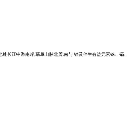
东南部,地处长江中游南岸,幕阜山脉北麓,南与 锌及伴生有益元素铼