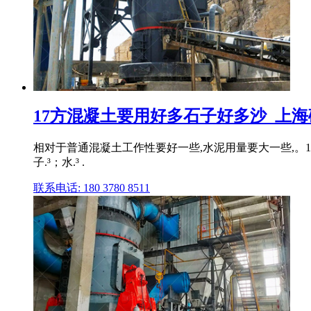
17方混凝土要用好多石子好多沙_上
相对于普通混凝土工作性要好一些,水泥用量要大一些,。17
子.³；水.³ .
联系电话: 180 3780 8511