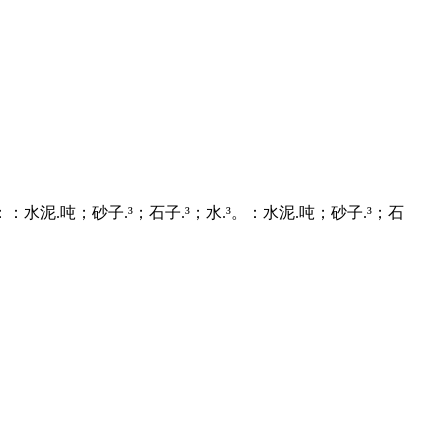
.吨；砂子.³；石子.³；水.³。：水泥.吨；砂子.³；石