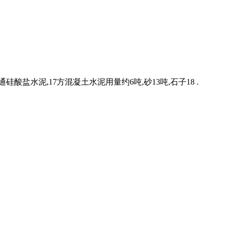
硅酸盐水泥,17方混凝土水泥用量约6吨,砂13吨,石子18 .