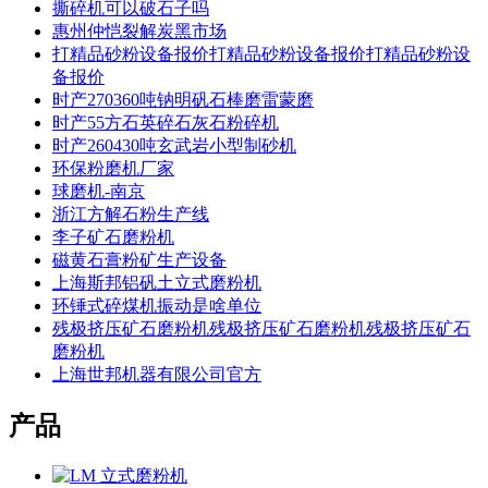
撕碎机可以破石子吗
惠州仲恺裂解炭黑市场
打精品砂粉设备报价打精品砂粉设备报价打精品砂粉设
备报价
时产270360吨钠明矾石棒磨雷蒙磨
时产55方石英碎石灰石粉碎机
时产260430吨玄武岩小型制砂机
环保粉磨机厂家
球磨机-南京
浙江方解石粉生产线
李子矿石磨粉机
磁黄石膏粉矿生产设备
上海斯邦铝矾土立式磨粉机
环锤式碎煤机振动是啥单位
残极挤压矿石磨粉机残极挤压矿石磨粉机残极挤压矿石
磨粉机
上海世邦机器有限公司官方
产品