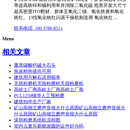
率提高铁锌和铟利用率并消除二氧化硫 危害开发大尺寸
超高密度ITO靶材、胶体五氧化二锑、氧化铁黄和氧化
铁红。 (3找氧化铁红闪蒸干燥机制造商 氧化铁红 ...
联系电话: 180 3780 8511
Menu
相关文章
重质碳酸钙破大石头
焦炭粉热值也可用
建筑用方解石适用税率
无筛粉磨机无筛粉磨机无筛粉磨机
高岭土厂商高岭土厂商高岭土厂商
PCL1250锑华人工预粉磨
建筑扣件生产厂家
矿山高细立磨声音很大什么原因矿山高细立磨声音很大
什么原因矿山高细立磨声音很大什么原因
滚筒粉磨系统机流程图
室内儿童乐新能源圆的证件好办吗