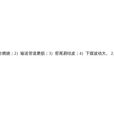
全燃烧；2）输送管道磨损；3）窑尾易结皮；4）下煤波动大。 