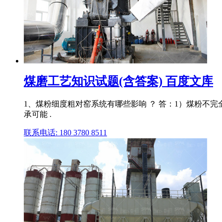
煤磨工艺知识试题(含答案) 百度文库
1、煤粉细度粗对窑系统有哪些影响 ？ 答：1）煤粉不完
承可能 .
联系电话: 180 3780 8511