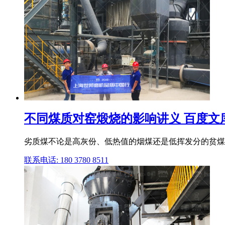
不同煤质对窑煅烧的影响讲义 百度文
劣质煤不论是高灰份、低热值的烟煤还是低挥发分的贫煤、
联系电话: 180 3780 8511