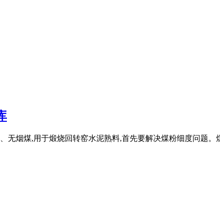
库
无烟煤,用于煅烧回转窑水泥熟料,首先要解决煤粉细度问题。煤