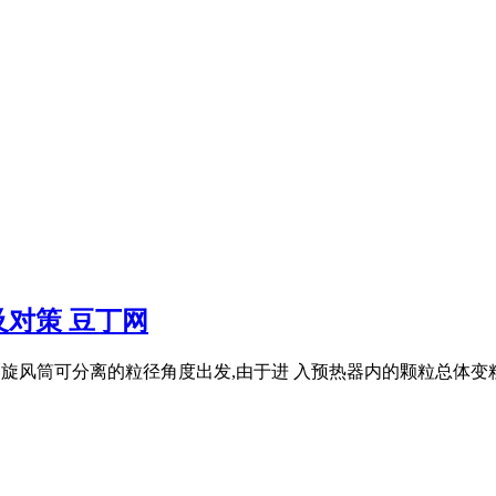
对策 豆丁网
热器旋风筒可分离的粒径角度出发,由于进 入预热器内的颗粒总体变粗,各