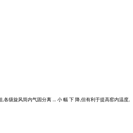
级旋风筒内气固分离 ... 小 幅 下 降,但有利于提高窑内温度,