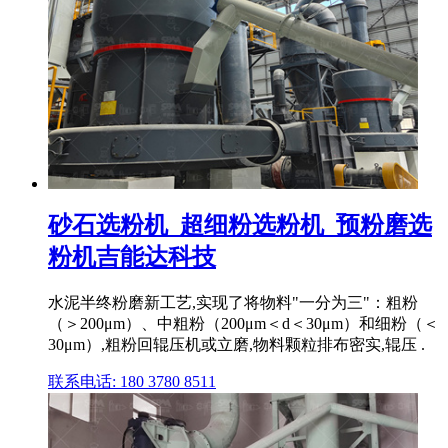
砂石选粉机_超细粉选粉机_预粉磨选
粉机吉能达科技
水泥半终粉磨新工艺,实现了将物料"一分为三"：粗粉
（＞200μm）、中粗粉（200μm＜d＜30μm）和细粉（＜
30μm）,粗粉回辊压机或立磨,物料颗粒排布密实,辊压 .
联系电话: 180 3780 8511