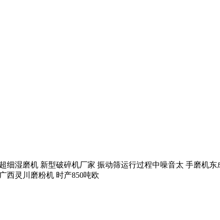
碎机 高效超细湿磨机 新型破碎机厂家 振动筛运行过程中噪音太 手
 广西灵川磨粉机 时产850吨欧