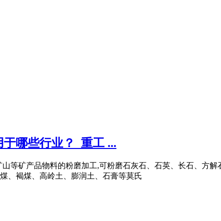
哪些行业？_重工 ...
化工、矿山等矿产品物料的粉磨加工,可粉磨石灰石、石英、长石、
煤、褐煤、高岭土、膨润土、石膏等莫氏