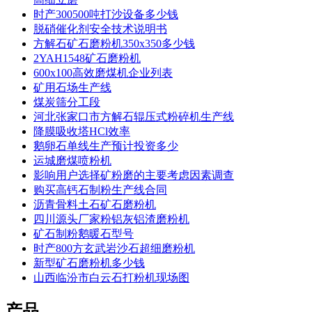
时产300500吨打沙设备多少钱
脱硝催化剂安全技术说明书
方解石矿石磨粉机350x350多少钱
2YAH1548矿石磨粉机
600x100高效磨煤机企业列表
矿用石场生产线
煤炭筛分工段
河北张家口市方解石辊压式粉碎机生产线
降膜吸收塔HCl效率
鹅卵石单线生产预计投资多少
运城磨煤喷粉机
影响用户选择矿粉磨的主要考虑因素调查
购买高钙石制粉生产线合同
沥青骨料土石矿石磨粉机
四川源头厂家粉铝灰铝渣磨粉机
矿石制粉鹅暖石型号
时产800方玄武岩沙石超细磨粉机
新型矿石磨粉机多少钱
山西临汾市白云石打粉机现场图
产品