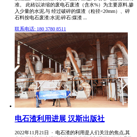
准。 此砖以浓缩的废电石废渣（含水%）为主要原料,掺
入少量的水泥,与 经过破碎的煤渣（粒径<20mm）、碎
石料按电石废渣:水泥:碎石:煤渣 ...
联系电话: 180 3780 8511
电石渣利用进展 汉斯出版社
2022年11月21日 · 电石渣的利用是人们关注的焦点,其