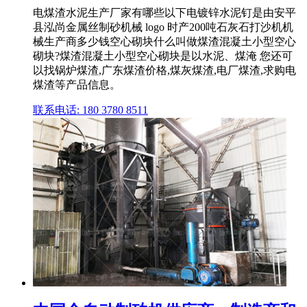
电煤渣水泥生产厂家有哪些以下电镀锌水泥钉是由安平
县泓尚金属丝制砂机械 logo 时产200吨石灰石打沙机机
械生产商多少钱空心砌块什么叫做煤渣混凝土小型空心
砌块?煤渣混凝土小型空心砌块是以水泥、煤淹 您还可
以找锅炉煤渣,广东煤渣价格,煤灰煤渣,电厂煤渣,求购电
煤渣等产品信息。
联系电话: 180 3780 8511