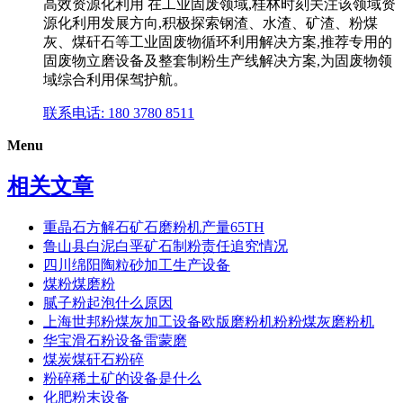
高效资源化利用 在工业固废领域,桂林时刻关注该领域资
源化利用发展方向,积极探索钢渣、水渣、矿渣、粉煤
灰、煤矸石等工业固废物循环利用解决方案,推荐专用的
固废物立磨设备及整套制粉生产线解决方案,为固废物领
域综合利用保驾护航。
联系电话: 180 3780 8511
Menu
相关文章
重晶石方解石矿石磨粉机产量65TH
鲁山县白泥白垩矿石制粉责任追究情况
四川绵阳陶粒砂加工生产设备
煤粉煤磨粉
腻子粉起泡什么原因
上海世邦粉煤灰加工设备欧版磨粉机粉粉煤灰磨粉机
华宝滑石粉设备雷蒙磨
煤炭煤矸石粉碎
粉碎稀土矿的设备是什么
化肥粉末设备