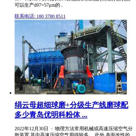
可以生产d97=57μm的 .
联系电话: 180 3780 8511
绢云母超细球磨+分级生产线磨球配
多少青岛优明科粉体 ...
2022年12月30日 · 物理方法常用机械或高速压缩空气分
散装置,其中高速压缩空气用得较多。 此外,表面改性的