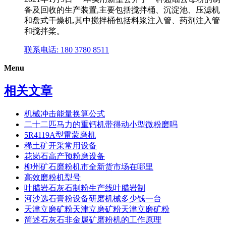
备及回收的生产装置,主要包括搅拌桶、沉淀池、压滤机
和盘式干燥机,其中搅拌桶包括料浆注入管、药剂注入管
和搅拌桨。
联系电话: 180 3780 8511
Menu
相关文章
机械冲击能量换算公式
二十二匹马力的重钙机带得动小型微粉磨吗
5R4119A型雷蒙磨机
稀土矿开采常用设备
花岗石高产预粉磨设备
柳州矿石磨粉机市全新货市场在哪里
高效磨粉机型号
叶腊岩石灰石制粉生产线叶腊岩制
河沙选石膏粉设备研磨机械多少钱一台
天津立磨矿粉天津立磨矿粉天津立磨矿粉
简述石灰石非金属矿磨粉机的工作原理