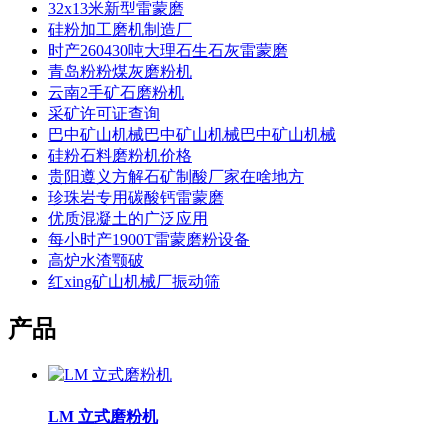
32x13米新型雷蒙磨
硅粉加工磨机制造厂
时产260430吨大理石生石灰雷蒙磨
青岛粉粉煤灰磨粉机
云南2手矿石磨粉机
采矿许可证查询
巴中矿山机械巴中矿山机械巴中矿山机械
硅粉石料磨粉机价格
贵阳遵义方解石矿制酸厂家在啥地方
珍珠岩专用碳酸钙雷蒙磨
优质混凝土的广泛应用
每小时产1900T雷蒙磨粉设备
高炉水渣颚破
红xing矿山机械厂振动筛
产品
LM 立式磨粉机