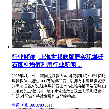
行业解读 | 上海世邦欧版磨实现煤矸
石废料增值利用行业新闻 ...
2025年4月1日 · 我国是煤炭大国,研究表明每生产1亿吨
煤炭将伴生超过1000万吨煤矸石。以拥有丰富煤炭资源
的黑龙江省来说,现存煤矸石山292处,堆存量高达亿吨,由
此引发的土壤污染、地下水渗透危害及生态系统退化等
问题,对区域可持续发展构成严峻挑战。
联系电话: 180 3780 8511