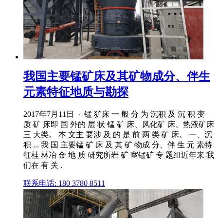
我国主要锰矿床及其矿物成分、伴生
元素特征地质与勘探
2017年7月11日 · 锰 犷床 一 般 分 为 沉积 及 沉 积 变
质 矿 床即 国 外的 层 状 锰 矿 床、风化矿 床、热液矿床
三 大类。 本 文主 要涉 及 的 是 前 两 类 矿 床。 一、沉
积 ... 我 国 主要锰 矿 床 及 其 矿 物成 分、伴 生 元 素特
征桂 林冶 金 地 质 研究所岩 矿 室锰矿 专 题组近年来 我
们在 有 关 .
联系电话: 180 3780 8511