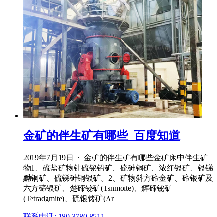
金矿的伴生矿有哪些_百度知道
2019年7月19日 · 金矿的伴生矿有哪些金矿床中伴生矿
物1、硫盐矿物针硫铋铅矿、硫砷铜矿、浓红银矿、银锑
黝铜矿、硫锑砷铜银矿。2、矿物斜方碲金矿、碲银矿及
六方碲银矿、楚碲铋矿(Tsnmoite)、辉碲铋矿
(Tetradgmite)、硫银锗矿(Ar
联系电话: 180 3780 8511