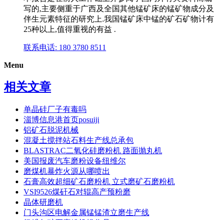
写的,主要侧重于广西及全国其他锰矿床的锰矿物成分及
伴生元素特征的研究上.我国锰矿床中锰的矿石矿物计有
25种以上,值得重视的有益 .
联系电话: 180 3780 8511
Menu
相关文章
单晶硅厂子有毒吗
淄博信息港首页posuiji
铝矿石脱泥机械
混凝土搅拌站石料生产线总承包
BLASTRAC二氧化硅磨粉机 路面抛丸机
美国报废汽车磨粉设备纽维尔
磨煤机暴炸火源从哪喷出
石膏高效超细矿石磨粉机 立式磨矿石磨粉机
VSI9526煤矸石对辊高产预粉磨
晶体研磨机
门头沟区电解金属锰锰渣立磨生产线