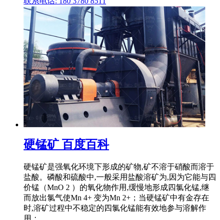
联系电话: 180 3780 8511
硬锰矿 百度百科
硬锰矿是强氧化环境下形成的矿物,矿不溶于硝酸而溶于
盐酸。磷酸和硫酸中,一般采用盐酸溶矿为,因为它能与四
价锰（MnO 2 ）的氧化物作用,缓慢地形成四氯化锰,继
而放出氯气使Mn 4+ 变为Mn 2+；当硬锰矿中有金存在
时,溶矿过程中不稳定的四氯化锰能有效地参与溶解作
用：