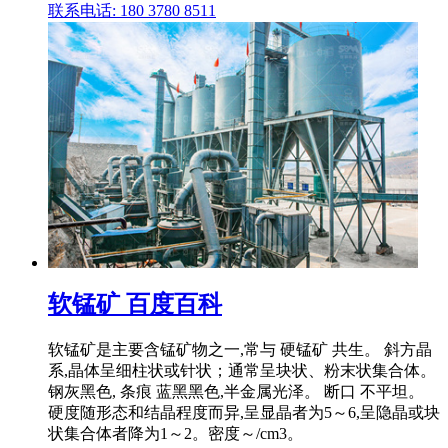
联系电话: 180 3780 8511
软锰矿 百度百科
软锰矿是主要含锰矿物之一,常与 硬锰矿 共生。 斜方晶
系,晶体呈细柱状或针状；通常呈块状、粉末状集合体。
钢灰黑色, 条痕 蓝黑黑色,半金属光泽。 断口 不平坦。
硬度随形态和结晶程度而异,呈显晶者为5～6,呈隐晶或块
状集合体者降为1～2。密度～/cm3。