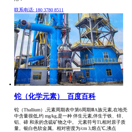
联系电话: 180 3780 8511
铊（化学元素）_百度百科
铊（Thallium）,元素周期表中第6周期ⅢA族元素,在地壳
中含量很低,约 mg/kg,是一种 伴生元素,伴生于铁、锌、
铝、碲 和汞的含硫矿物之中。 元素符号Tl,相对原子质
量。银白色软金属。相对密度为/cm 3,熔点℃,沸点