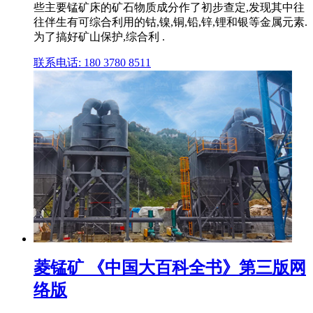
些主要锰矿床的矿石物质成分作了初步查定,发现其中往
往伴生有可综合利用的钴,镍,铜,铅,锌,锂和银等金属元素.
为了搞好矿山保护,综合利 .
联系电话: 180 3780 8511
菱锰矿 《中国大百科全书》第三版网
络版