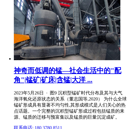
神奇而低调的锰—社会生活中的"配
角"|锰矿|矿床|含锰|大洋 ...
2023年5月26日 · 图9 沉积型锰矿时代分布及其与大气
海洋氧化还原状态的关系（董志国等,2020） 为什么全球
锰矿形成具有显著不均匀性,其形成模式是人们关心的热
点话题。一个完整的沉积型锰矿形成过程包括锰质的来
源、锰质的迁移与预富集以及锰质的巨量沉淀成矿。
联系电话: 180 3780 8511