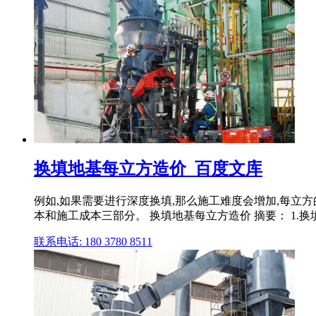
换填地基每立方造价_百度文库
例如,如果需要进行深度换填,那么施工难度会增加,每立
本和施工成本三部分。 换填地基每立方造价 摘要： 1.
联系电话: 180 3780 8511