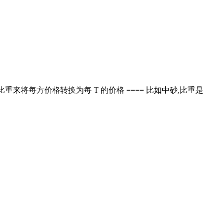
据其比重来将每方价格转换为每 T 的价格 ==== 比如中砂,比重是