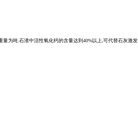
的重量为吨.石渣中活性氧化钙的含量达到40%以上,可代替石灰激