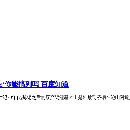
/你能搞到吗 百度知道
Oo吨。上世纪70年代,炼钢之后的废弃钢渣基本上是堆放到济钢在鲍