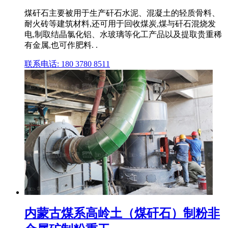
煤矸石主要被用于生产矸石水泥、混凝土的轻质骨料、
耐火砖等建筑材料,还可用于回收煤炭,煤与矸石混烧发
电,制取结晶氯化铝、水玻璃等化工产品以及提取贵重稀
有金属,也可作肥料. .
联系电话: 180 3780 8511
内蒙古煤系高岭土（煤矸石）制粉非