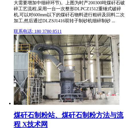
大需要增加中细碎环节)。上图为时产200300吨煤矸石破
碎工艺流程,采用一台一次整形DLPCZ1512重锤式破碎
机,可以对600mm以下的煤矸石物料进行粗碎及回料二次
加工,然后通过DLZSJ1416双转子制砂机细碎制砂 ...
联系电话: 180 3780 8511
煤矸石制粉站、煤矸石制粉方法与流
程 X技术网