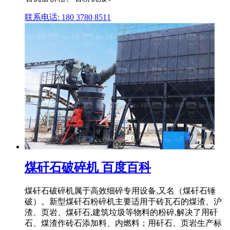
联系电话: 180 3780 8511
煤矸石破碎机 百度百科
煤矸石破碎机属于高效细碎专用设备,又名（煤矸石锤
破）。新型煤矸石粉碎机主要适用于砖瓦石的煤渣、沪
渣、页岩、煤矸石,建筑垃圾等物料的粉碎,解决了用矸
石、煤渣作砖石添加料、内燃料；用矸石、页岩生产标