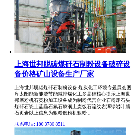
上海世邦脱碳煤矸石制粉设备破碎设
备价格矿山设备生产厂家
上海世邦脱碳煤矸石制粉设备 煤炭化工环境专题展会图
库太阳能新能源节能减排煤化工多晶硅核心提示上海世
邦磨粉机石英粉加工设备成为制粉代言企业石粉即石头
煤矸石瓷土蓝晶石氟石膨润土麦饭石流纹岩浑绿岩叶腊
石页岩以上信息为粗粉磨粉机粗粉 ...
联系电话: 180 3780 8511