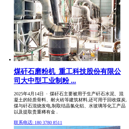
煤矸石磨粉机_重工科技股份有限公
司大中型工业制粉 ...
2025年4月14日 · 煤矸石主要被用于生产矸石水泥、混
凝土的轻质骨料、耐火砖等建筑材料,还可用于回收煤炭,
煤与矸石混烧发电,制取结晶氯化铝、水玻璃等化工产品
以及提取贵重稀有金 .
联系电话: 180 3780 8511