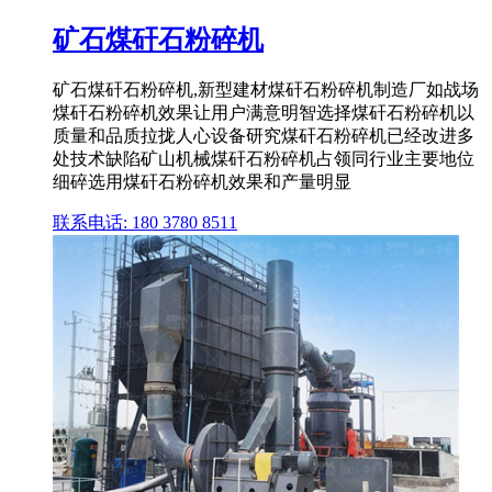
矿石煤矸石粉碎机
矿石煤矸石粉碎机,新型建材煤矸石粉碎机制造厂如战场
煤矸石粉碎机效果让用户满意明智选择煤矸石粉碎机以
质量和品质拉拢人心设备研究煤矸石粉碎机已经改进多
处技术缺陷矿山机械煤矸石粉碎机占领同行业主要地位
细碎选用煤矸石粉碎机效果和产量明显
联系电话: 180 3780 8511